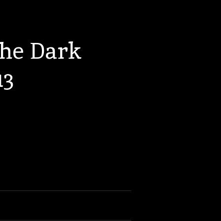
he Dark
13