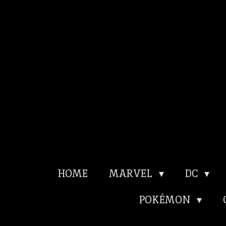
Ga
direct
naar
de
hoofdinhoud
HOME
MARVEL
DC
POKÉMON