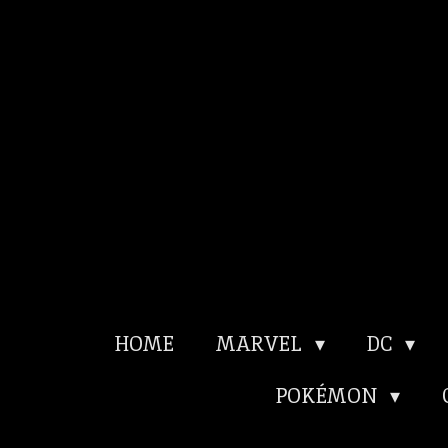
Ga
direct
naar
de
hoofdinhoud
HOME
MARVEL
DC
POKÉMON