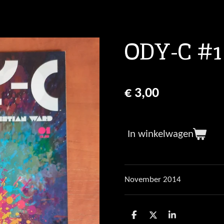
ODY-C #1
€ 3,00
In winkelwagen
November 2014
D
D
S