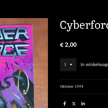
Cyberforc
€ 2,00
In winkelwag
Oktober 1994
D
D
S