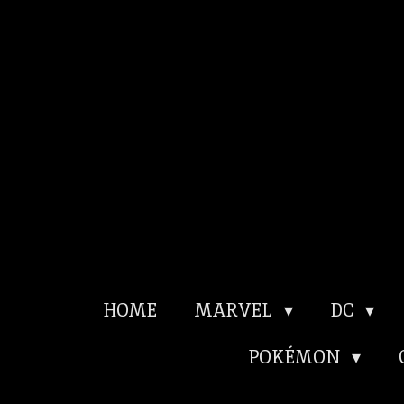
Ga
direct
naar
de
hoofdinhoud
HOME
MARVEL
DC
POKÉMON