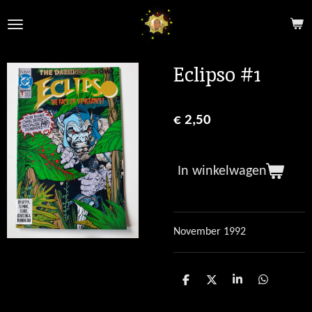
Ga
direct
naar
de
Eclipso #1
hoofdinhoud
€ 2,50
In winkelwagen
November 1992
D
D
S
D
e
e
h
e
l
e
a
l