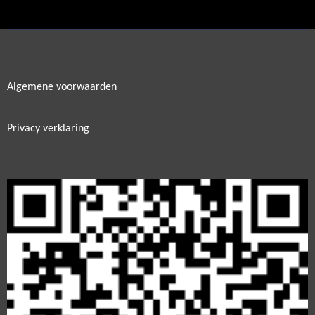
e
l
r
e
n
e
n
Algemene voorwaarden
Privacy verklaring