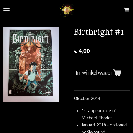
Ga
direct
naar
de
Birthright #1
hoofdinhoud
€ 4,00
In winkelwagen
Oktober 2014
1st appearance of
Michael Rhodes
Januari 2018 - optioned
by Skybound