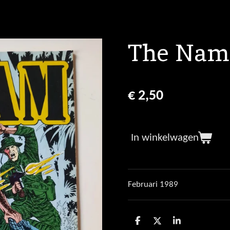
The Nam 
€ 2,50
In winkelwagen
Februari 1989
D
D
S