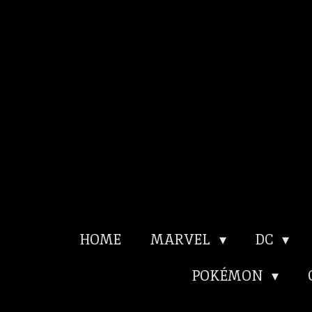
Ga
direct
naar
de
hoofdinhoud
HOME
MARVEL
DC
POKÉMON