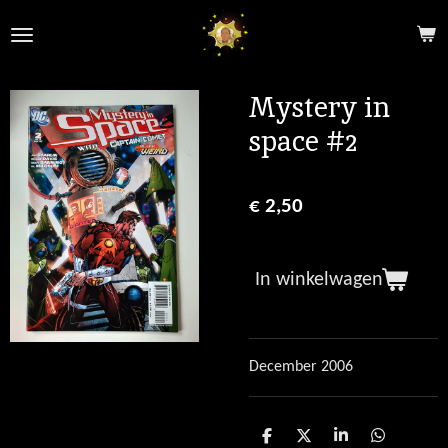
Ga
direct
naar
de
Mystery in
hoofdinhoud
space #2
€ 2,50
In winkelwagen
December 2006
D
D
S
D