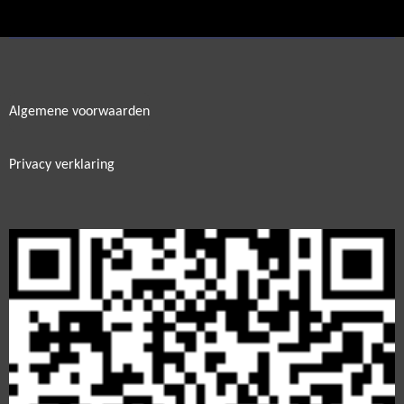
e
l
r
e
n
e
n
Algemene voorwaarden
Privacy verklaring