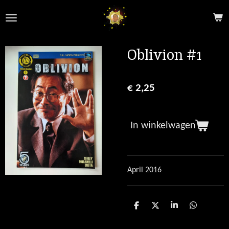
Ga
direct
naar
de
Oblivion #1
hoofdinhoud
€ 2,25
In winkelwagen
April 2016
D
D
S
D
e
e
h
e
l
e
a
l