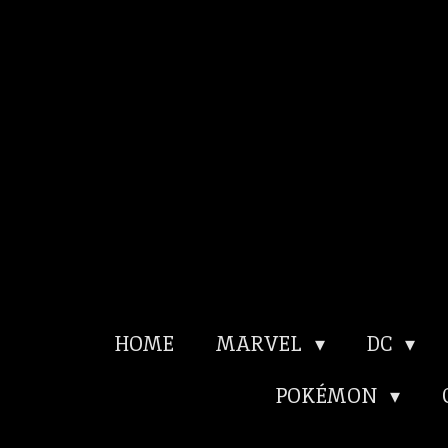
Ga
direct
naar
de
hoofdinhoud
HOME
MARVEL
DC
POKÉMON