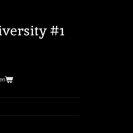
versity #1
en