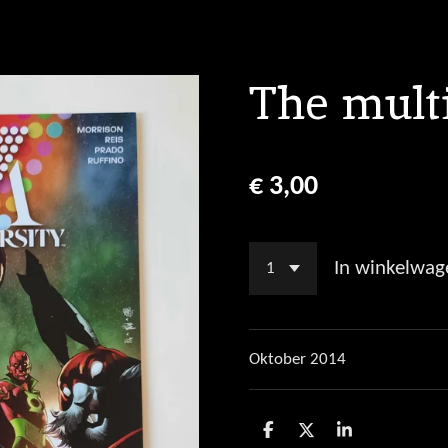
The multi
€ 3,00
In winkelwag
Oktober 2014
D
D
S