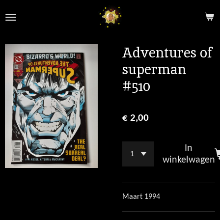
Ga
direct
naar
de
Adventures of
hoofdinhoud
superman
#510
€ 2,00
In
winkelwagen
Maart 1994