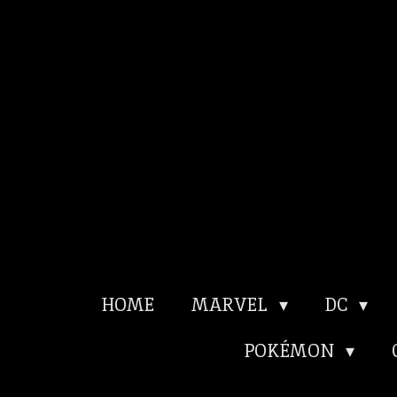
Ga
direct
naar
de
hoofdinhoud
HOME
MARVEL
DC
POKÉMON