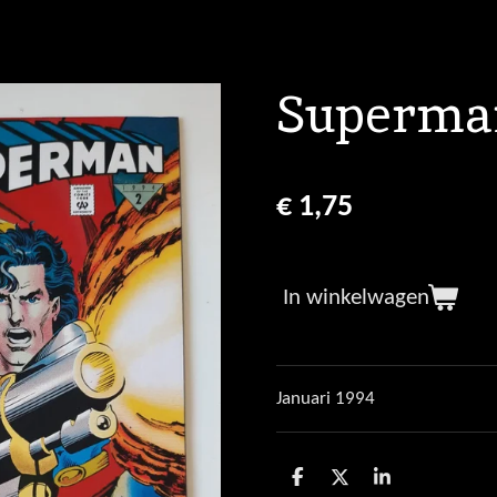
Superma
€ 1,75
In winkelwagen
Januari 1994
D
D
S