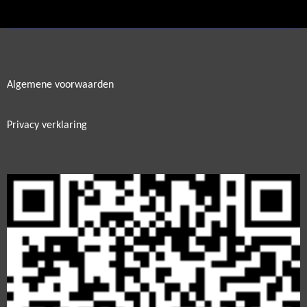
e
l
r
e
n
e
n
Algemene voorwaarden
Privacy verklaring