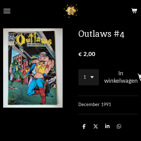
Ga
direct
naar
de
Outlaws #4
hoofdinhoud
€ 2,00
In
winkelwagen
December 1991
D
D
S
D
e
e
h
e
l
e
a
l