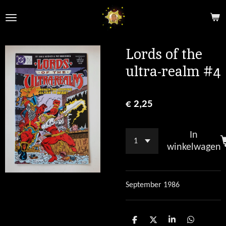
Ga
direct
naar
de
Lords of the
hoofdinhoud
ultra-realm #4
€ 2,25
In
winkelwagen
September 1986
D
D
S
D