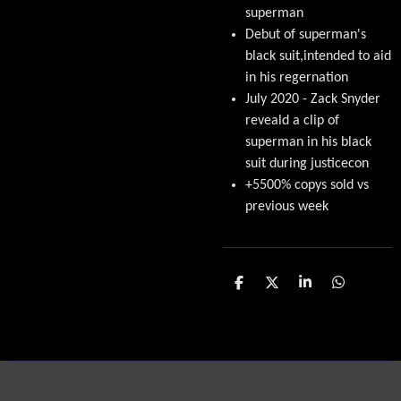
superman
Debut of superman's
black suit,intended to aid
in his regernation
July 2020 - Zack Snyder
reveald a clip of
superman in his black
suit during justicecon
+5500% copys sold vs
previous week
D
D
S
D
e
e
h
e
l
e
a
l
e
l
r
e
n
e
n