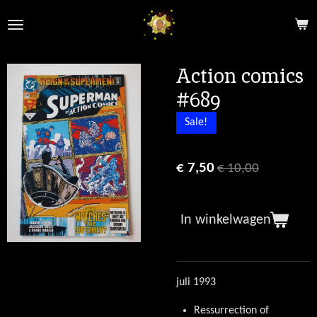
Ga
direct
naar
de
Action comics
hoofdinhoud
#689
Sale!
€ 7,50
€ 10,00
In winkelwagen
juli 1993
Ressurrection of