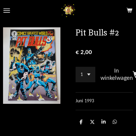
Ga
direct
naar
de
Pit Bulls #2
hoofdinhoud
€ 2,00
In
winkelwagen
Juni 1993
D
D
S
D
e
e
h
e
l
e
a
l