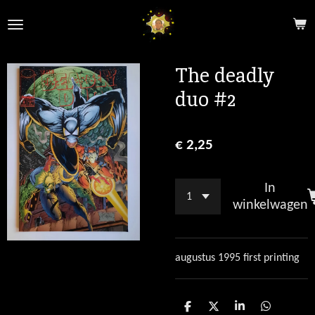
Ga
direct
naar
de
The deadly
hoofdinhoud
duo #2
€ 2,25
In
winkelwagen
augustus 1995 first printing
D
D
S
D